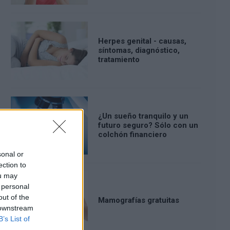
Herpes genital - causas,
síntomas, diagnóstico,
tratamiento
¿Un sueño tranquilo y un
futuro seguro? Sólo con un
colchón financiero
sonal or
ection to
ou may
 personal
out of the
Mamografías gratuitas
 downstream
B’s List of