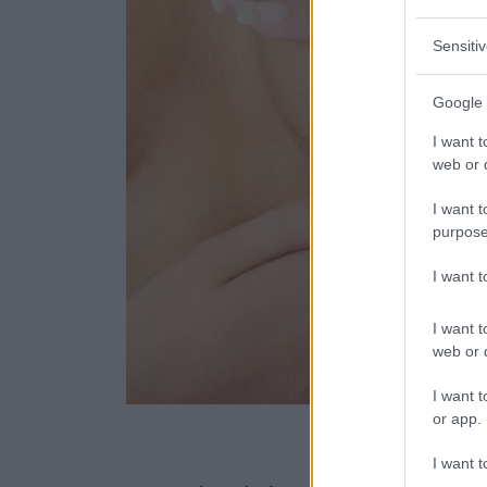
Sensiti
Google 
I want t
web or d
I want t
purpose
I want 
I want t
web or d
I want t
or app.
I want t