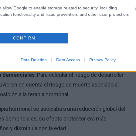
rsonas de 65 años o más para identificar a las
o allow Google to enable storage related to security, including
de mama entre 2007 y 2009 y que no tenían
cation functionality and fraud prevention, and other user protection.
dentes de uso de terapia hormonal antes del
CONFIRM
riterios, el 66% recibió
terapia hormonal en los tres
 un seguimiento medio de 12 años, el 24% de las
Data Deletion
Data Access
Privacy Policy
de las que no recibieron este tratamiento
 demenciales
. Para calcular el riesgo de desarrollar
uvieron en cuenta el riesgo de muerte asociado al
osición a la terapia hormonal.
apia hormonal se asociaba a una reducción global del
des demenciales, su efecto protector era más
ños y disminuía con la edad.