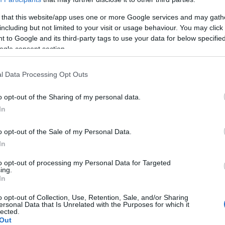
crecen en respuesta al estrógeno o la progesterona.
 that this website/app uses one or more Google services and may gath
puede
inhibir el crecimiento tumoral
bloqueando la
including but not limited to your visit or usage behaviour. You may click 
 to Google and its third-party tags to use your data for below specifi
ogle consent section.
cia tras la
terapia hormonal
en pacientes con
l Data Processing Opt Outs
ora principal, catedrática de obstetricia,
 de la Universidad de Pittsburgh) se asoció con Chao
o opt-out of the Sharing of my personal data.
In
armacia de la Universidad de Carolina del Sur).
o opt-out of the Sale of my Personal Data.
In
to opt-out of processing my Personal Data for Targeted
ing.
In
o opt-out of Collection, Use, Retention, Sale, and/or Sharing
ersonal Data that Is Unrelated with the Purposes for which it
lected.
Out