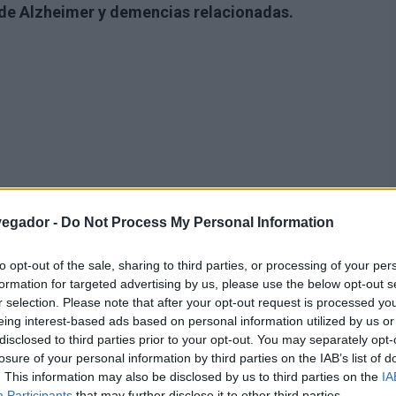
 de Alzheimer y demencias relacionadas.
vegador -
Do Not Process My Personal Information
to opt-out of the sale, sharing to third parties, or processing of your per
para tratar el cáncer de mama se asoció a un
riesgo
formation for targeted advertising by us, please use the below opt-out s
r selection. Please note that after your opt-out request is processed y
dad de Alzheimer
y demencias relacionadas en
eing interest-based ads based on personal information utilized by us or
ma un estudio reciente.
disclosed to third parties prior to your opt-out. You may separately opt-
losure of your personal information by third parties on the IAB’s list of
. This information may also be disclosed by us to third parties on the
IA
es con cáncer de mama tienen tumores con receptores
Participants
that may further disclose it to other third parties.