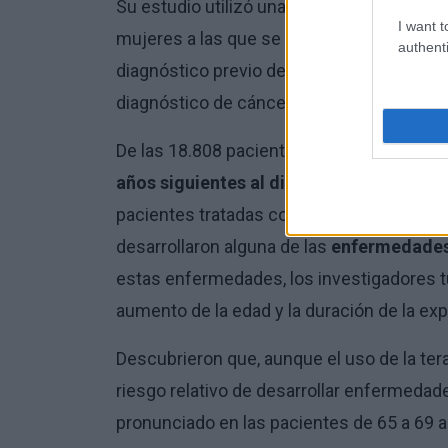
Su estudio utilizó una base de datos de pe
I want t
mujeres a las que se diagnosticó cáncer 
authenti
diagnóstico previo de demencia ni antece
diagnóstico de cáncer de mama.
De las 18.808 pacientes que cumplían los c
años siguientes al diagnóstico
. Durante
pacientes tratadas con hormonas y el 28% 
desarrollaron alguna de las
enfermedades
estas enfermedades, los investigadores t
aumento de la edad y la duración de la exp
Descubrieron que, aunque el uso de la ter
riesgo relativo de desarrollar enfermeda
pronunciado en las pacientes de 65 a 69 a