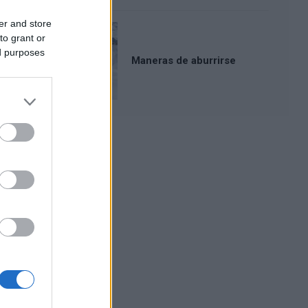
er and store
to grant or
ed purposes
Maneras de aburrirse
Publicidad: