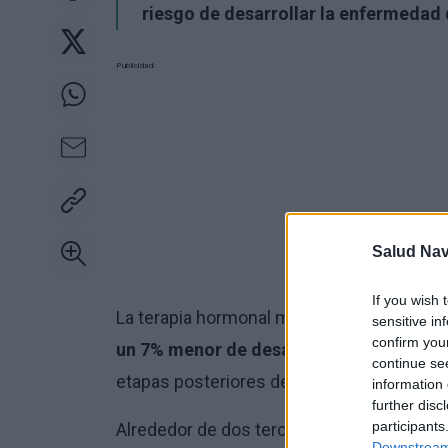
riesgo de desarrollar la enfermedad
Publicidad:
Salud Na
If you wish 
La terapia hormonal moduladora utilizada 
sensitive in
confirm you
un 7% menor de desarrollar la enferme
continue se
etapas posteriores de la vida, según infor
information 
further disc
participants
Alrededor de dos tercios de las pacient
Downstream 