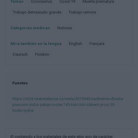
Temas
Coronavirus
Covid-19
Muerte prematura
Trabajo demasiado grande
Trabajo-remote
Categorías médicas
Noticias
Mira también en la lengua
english
français
deutsch
polskim
Fuentes
https://ct24.ceskatelevize.cz/veda/3313945-nadmerne-dlouha-
pracovni-doba-zabije-rocne-745-tisic-lidi-rizikem-je-uz-55-
hodin-tydne
El contenido y los materiales de este sitio son de carácter