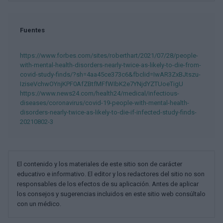
Fuentes
https://www.forbes.com/sites/roberthart/2021/07/28/people-
with-mental-health-disorders-nearly-twice-as-likely-to-die-from-
covid-study-finds/?sh=4aa45ce373c6&fbclid=IwAR3ZxBJtszu-
IziseVchwOYnjKPF0AfZBtfMFfWIbK2e7YNjdYZTUoeTigU
https://www.news24.com/health24/medical/infectious-
diseases/coronavirus/covid-19-people-with-mental-health-
disorders-nearly-twice-as-likely-to-die-if-infected-study-finds-
20210802-3
El contenido y los materiales de este sitio son de carácter
educativo e informativo. El editor y los redactores del sitio no son
responsables de los efectos de su aplicación. Antes de aplicar
los consejos y sugerencias incluidos en este sitio web consúltalo
con un médico.