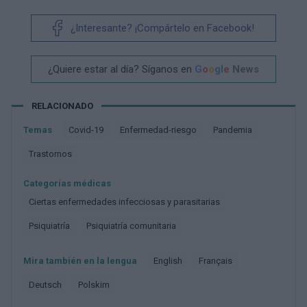
¿Interesante? ¡Compártelo en Facebook!
¿Quiere estar al día? Síganos en
G
o
o
g
l
e
News
RELACIONADO
Temas
Covid-19
Enfermedad-riesgo
Pandemia
Trastornos
Categorías médicas
Ciertas enfermedades infecciosas y parasitarias
Psiquiatría
Psiquiatría comunitaria
Mira también en la lengua
english
français
deutsch
polskim