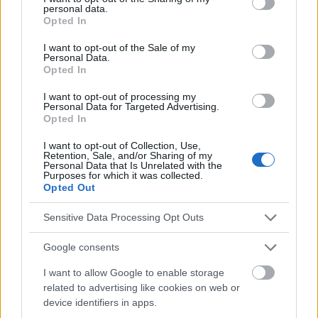
personal data.
grant or deny consent to Google and its third-party tags to
Opted In
use your data for below specified purposes in below Google
consent section.
I want to opt-out of the Sale of my
Personal Data.
Opted In
I want to opt-out of processing my
Personal Data for Targeted Advertising.
Opted In
I want to opt-out of Collection, Use,
Lee el siguiente texto de la categoría:
Retention, Sale, and/or Sharing of my
Personal Data that Is Unrelated with the
OTROS TEMAS
Purposes for which it was collected.
Opted Out
Sensitive Data Processing Opt Outs
Google consents
¿Trabajar demasiado influye en la
I want to allow Google to enable storage
related to advertising like cookies on web or
muerte prematura?
device identifiers in apps.