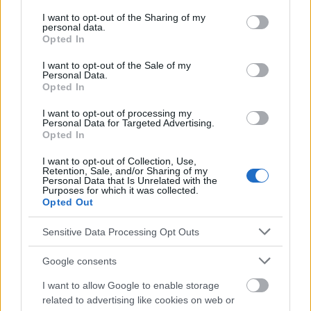
services and may gather and store information including but
contaminantes en la nariz,
not limited to your visit or usage behaviour. You may click to
I want to opt-out of the Sharing of my
propagación de bacterias y virus de la nariz a las
personal data.
grant or deny consent to Google and its third-party tags to
Opted In
use your data for below specified purposes in below Google
superficies,
consent section.
I want to opt-out of the Sale of my
daños en los tejidos y estructuras del interior de la
Personal Data.
Opted In
nariz,
I want to opt-out of processing my
hemorragias nasales.
Personal Data for Targeted Advertising.
Opted In
I want to opt-out of Collection, Use,
Para dejar de
hurgarse
la nariz, conviene identificar
Retention, Sale, and/or Sharing of my
Personal Data that Is Unrelated with the
primero la causa de sus hábitos. Unas fosas nasales
Purposes for which it was collected.
Opted Out
demasiado secas pueden provocar una mayor
Sensitive Data Processing Opt Outs
sequedad de las secreciones, por lo que es
importante mantenerlas suficientemente húmedas,
Google consents
por ejemplo bebiendo suficiente agua o comprando
I want to allow Google to enable storage
related to advertising like cookies on web or
un humidificador.