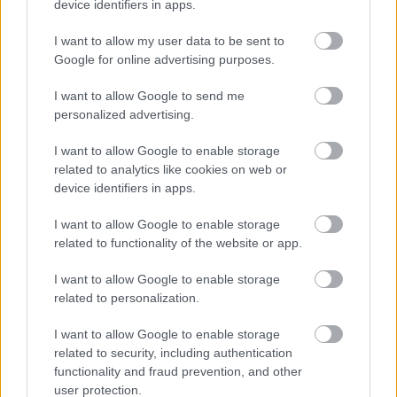
device identifiers in apps.
Las alergias u otras infecciones de las vías
I want to allow my user data to be sent to
respiratorias superiores pueden provocar el deseo
Google for online advertising purposes.
de
hurgarse la nariz.
Tratar estas afecciones puede
I want to allow Google to send me
personalized advertising.
ayudar a combatir este desagradable hábito.
Algunos remedios caseros, como beber mucha
I want to allow Google to enable storage
related to analytics like cookies on web or
agua, aumentar la humedad o aplicar una fina capa
device identifiers in apps.
de vaselina en el interior de las fosas nasales,
I want to allow Google to enable storage
pueden ayudar y aliviar los síntomas asociados a las
related to functionality of the website or app.
alergias, entre otras cosas.
I want to allow Google to enable storage
related to personalization.
¿Interesante? ¡Compártelo en Facebook!
I want to allow Google to enable storage
related to security, including authentication
functionality and fraud prevention, and other
¿Quiere estar al día? Síganos en
G
o
o
g
l
e
News
user protection.