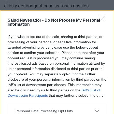
ellos y descongestionar las fosas nasales.
Afecciones como las alergias y otras infecciones de
Salud Navegador -
Do Not Process My Personal
Information
las vías respiratorias altas pueden aumentar los
niveles de mucosidad en la nariz, provocando la
If you wish to opt-out of the sale, sharing to third parties, or
formación de más mocos y dando lugar al
hurgado
processing of your personal or sensitive information for
targeted advertising by us, please use the below opt-out
nasal. Para algunas personas, hurgarse la nariz es un
section to confirm your selection. Please note that after your
hábito nervioso. Para otras, se convierte en un
opt-out request is processed you may continue seeing
interest-based ads based on personal information utilized by
comportamiento compulsivo.
us or personal information disclosed to third parties prior to
your opt-out. You may separately opt-out of the further
Aunque hurgarse
la
nariz suele ser inofensivo,
disclosure of your personal information by third parties on the
IAB’s list of downstream participants. This information may
conlleva algunos riesgos. Los efectos secundarios
also be disclosed by us to third parties on the
IAB’s List of
pueden incluir:
Downstream Participants
that may further disclose it to other
third parties.
introducción de virus, bacterias y otros
Please note that this website/app uses one or more Google
Personal Data Processing Opt Outs