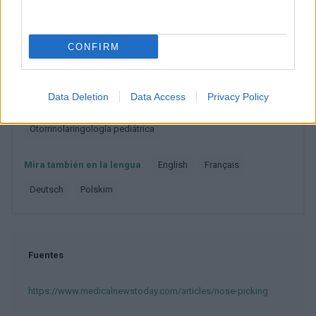
RELACIONADO
Temas
Hurgarse la nariz
Mocos
Nariz
CONFIRM
Secreción nasal
Data Deletion
Data Access
Privacy Policy
Categorías médicas
Nariz
Otorrinolaringología
Otorrinolaringología pediátrica
Mira también en la lengua
english
français
deutsch
polskim
Fuentes
https://www.medicalnewstoday.com/articles/nose-picking