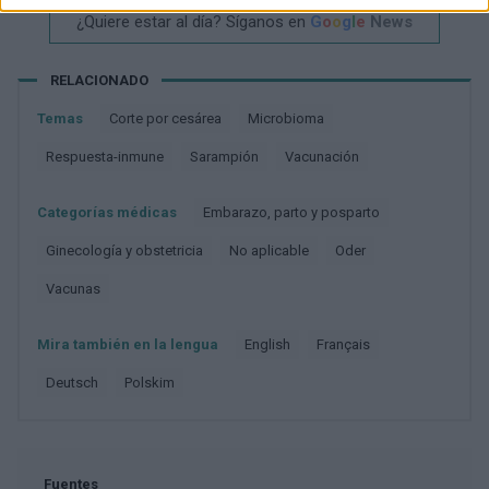
¿Quiere estar al día? Síganos en
G
o
o
g
l
e
News
RELACIONADO
Temas
Corte por cesárea
Microbioma
Respuesta-inmune
Sarampión
Vacunación
Categorías médicas
Embarazo, parto y posparto
Ginecología y obstetricia
No aplicable
Oder
Vacunas
Mira también en la lengua
english
français
deutsch
polskim
Fuentes