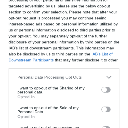
targeted advertising by us, please use the below opt-out
Por otra parte, otros estudios demuestran que el
section to confirm your selection. Please note that after your
opt-out request is processed you may continue seeing
microbioma intestinal compartido por la madre y el
interest-based ads based on personal information utilized by
niño nacidos de forma natural se caracteriza por una
us or personal information disclosed to third parties prior to
your opt-out. You may separately opt-out of the further
mayor diversidad
que el de los bebés nacidos por
disclosure of your personal information by third parties on the
cesárea. Estos últimos tardan más tiempo en llenar
IAB’s list of downstream participants. This information may
also be disclosed by us to third parties on the
IAB’s List of
este vacío, lo que se traduce en el desarrollo de la
Downstream Participants
that may further disclose it to other
inmunidad.
third parties.
Please note that this website/app uses one or more Google
Personal Data Processing Opt Outs
El sarampión es una de las enfermedades más
services and may gather and store information including but
not limited to your visit or usage behaviour. You may click to
I want to opt-out of the Sharing of my
infecciosas conocidas por la humanidad. Es seis
personal data.
grant or deny consent to Google and its third-party tags to
Opted In
veces más contagiosa que la gripe. El virus puede
use your data for below specified purposes in below Google
consent section.
entrar en el organismo a través de la boca, las
I want to opt-out of the Sale of my
Personal Data.
mucosas o la conjuntiva. La probabilidad de
Opted In
infección para las personas no vacunadas o no
I want to opt-out of processing my