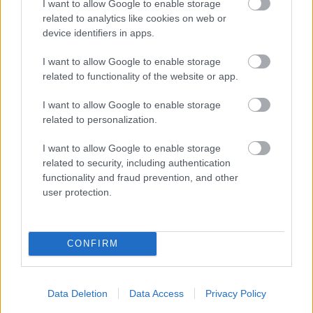
I want to allow Google to enable storage
related to analytics like cookies on web or
El número de contagios de sarampión en Polonia no
device identifiers in apps.
deja de aumentar. Según un informe del Instituto
I want to allow Google to enable storage
Nacional de Salud Pública INH - PIB, a finales de
related to functionality of the website or app.
mayo de 2024 se habían notificado
191 casos de la
I want to allow Google to enable storage
enfermedad
. Esto contrasta con sólo 36 en 2023 y
related to personalization.
27 en 2022.
I want to allow Google to enable storage
related to security, including authentication
Polonia se encuentra entre los países sin inmunidad
functionality and fraud prevention, and other
poblacional debido a la disminución del número de
user protection.
personas totalmente vacunadas contra el
sarampión. Actualmente se sitúa en el 94%.
CONFIRM
¿Interesante? ¡Compártelo en Facebook!
Data Deletion
Data Access
Privacy Policy