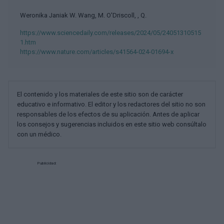
Weronika Janiak W. Wang, M. O'Driscoll, , Q.
https://www.sciencedaily.com/releases/2024/05/24051310515
1.htm
https://www.nature.com/articles/s41564-024-01694-x
El contenido y los materiales de este sitio son de carácter
educativo e informativo. El editor y los redactores del sitio no son
responsables de los efectos de su aplicación. Antes de aplicar
los consejos y sugerencias incluidos en este sitio web consúltalo
con un médico.
Publicidad: