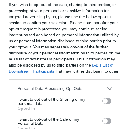
If you wish to opt-out of the sale, sharing to third parties, or
processing of your personal or sensitive information for
targeted advertising by us, please use the below opt-out
section to confirm your selection. Please note that after your
opt-out request is processed you may continue seeing
interest-based ads based on personal information utilized by
us or personal information disclosed to third parties prior to
RECOMENDAMOS CONTENIDO DE CATEGORÍA
your opt-out. You may separately opt-out of the further
disclosure of your personal information by third parties on the
NEOPLASIAS - OTRAS
IAB’s list of downstream participants. This information may
also be disclosed by us to third parties on the
IAB’s List of
Downstream Participants
that may further disclose it to other
third parties.
Please note that this website/app uses one or more Google
‹
›
Personal Data Processing Opt Outs
Cá
services and may gather and store information including but
not limited to your visit or usage behaviour. You may click to
I want to opt-out of the Sharing of my
personal data.
grant or deny consent to Google and its third-party tags to
Opted In
use your data for below specified purposes in below Google
Leucemia linfoblástica aguda: síntomas y
consent section.
I want to opt-out of the Sale of my
Personal Data.
tratamiento
Opted In