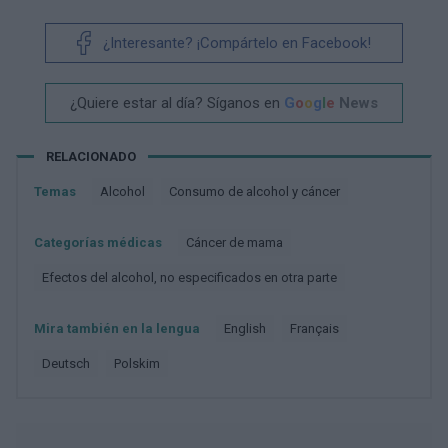
¿Interesante? ¡Compártelo en Facebook!
¿Quiere estar al día? Síganos en
G
o
o
g
l
e
News
RELACIONADO
Temas
Alcohol
Consumo de alcohol y cáncer
Categorías médicas
Cáncer de mama
Efectos del alcohol, no especificados en otra parte
Mira también en la lengua
english
français
deutsch
polskim