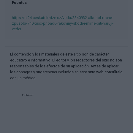
Fuentes
https://ct24.ceskatelevize.cz/veda/3340932-alkohol-rocne-
zpusobi-740-tisic-pripadu-rakoviny-skodi-i-mirne-piti-varuji-
vedci
El contenido y los materiales de este sitio son de carácter
educativo e informativo. El editor y los redactores del sitio no son
responsables de los efectos de su aplicación. Antes de aplicar
los consejos y sugerencias incluidos en este sitio web consúltalo
con un médico.
Publicidad: