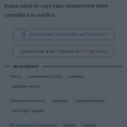
buena salud, en cuyo caso simplemente debe
consultar a su médico.
¿Interesante? ¡Compártelo en Facebook!
¿Quiere estar al día? Síganos en
G
o
o
g
l
e
News
RELACIONADO
Temas
Lesiones en la boca
Leucemia
Sangrado-encías
Categorías médicas
Cánceres
Leucemia linfática
Oncología - general
Mira también en la lengua
english
français