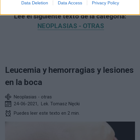
Data Deletion
Data Access
Privacy Policy
Lee el siguiente texto de la categoría:
NEOPLASIAS - OTRAS
Leucemia y hemorragias y lesiones
en la boca
Neoplasias - otras
24-06-2021
,
Lek. Tomasz Nęcki
Puedes leer este texto en 2 min.