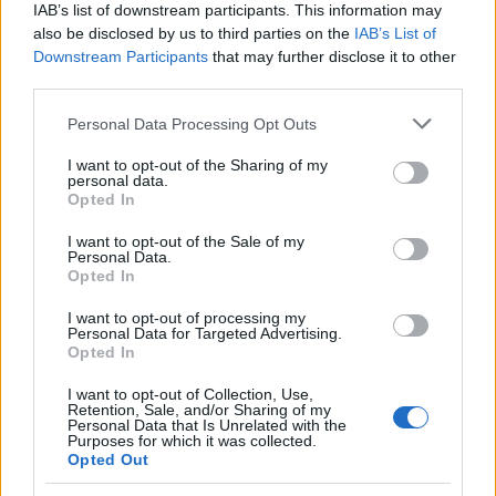
IAB’s list of downstream participants. This information may
also be disclosed by us to third parties on the
IAB’s List of
Downstream Participants
that may further disclose it to other
third parties.
Please note that this website/app uses one or more Google
Personal Data Processing Opt Outs
services and may gather and store information including but
not limited to your visit or usage behaviour. You may click to
I want to opt-out of the Sharing of my
RECOMENDAMOS CONTENIDO DE CATEGORÍA
personal data.
grant or deny consent to Google and its third-party tags to
Opted In
ENFERMEDAD DE ALZHEIMER
use your data for below specified purposes in below Google
consent section.
I want to opt-out of the Sale of my
Personal Data.
Opted In
I want to opt-out of processing my
‹
›
Personal Data for Targeted Advertising.
Opted In
I want to opt-out of Collection, Use,
Retention, Sale, and/or Sharing of my
re
Personal Data that Is Unrelated with the
Purposes for which it was collected.
Demencia en la enfermedad de Alzheimer
Opted Out