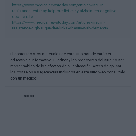
https://www.medicalnewstoday.com/articles/insulin-
resistance-test-may-help-predict-early-alzheimers-cognitive-
decline-rate,
https://www.medicalnewstoday.com/articles/insulin-
resistance-high-sugar-diet-links-obesity-with-dementia
El contenido y los materiales de este sitio son de carácter
educativo e informativo. El editor y los redactores del sitio no son
responsables de los efectos de su aplicación. Antes de aplicar
los consejos y sugerencias incluidos en este sitio web consúltalo
con un médico.
Publicidad: