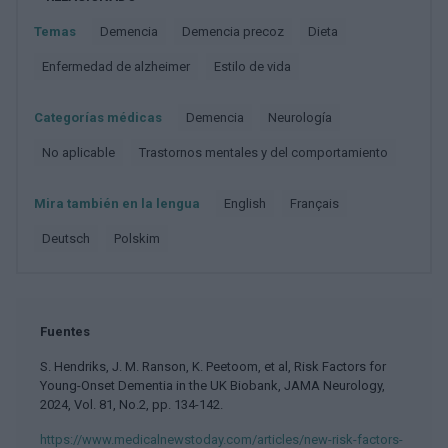
Temas
Demencia
Demencia precoz
Dieta
Enfermedad de alzheimer
Estilo de vida
Categorías médicas
Demencia
Neurología
No aplicable
Trastornos mentales y del comportamiento
Mira también en la lengua
english
français
deutsch
polskim
Fuentes
S. Hendriks, J. M. Ranson, K. Peetoom, et al, Risk Factors for
Young-Onset Dementia in the UK Biobank, JAMA Neurology,
2024, Vol. 81, No.2, pp. 134-142.
https://www.medicalnewstoday.com/articles/new-risk-factors-