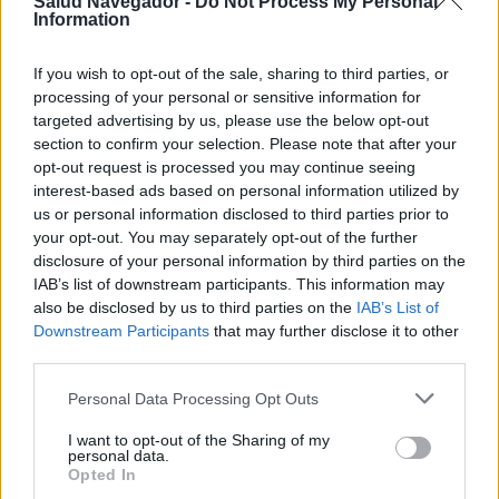
Salud Navegador -
Do Not Process My Personal
Information
cantidad no es grande y depende de varios factores:
tipo de café, grado de molienda, método de
If you wish to opt-out of the sale, sharing to third parties, or
processing of your personal or sensitive information for
preparación.
targeted advertising by us, please use the below opt-out
section to confirm your selection. Please note that after your
También hay otros compuestos en el café. Muchos
opt-out request is processed you may continue seeing
interest-based ads based on personal information utilized by
de ellos tienen un buen efecto en nuestro
us or personal information disclosed to third parties prior to
organismo; tienen efectos
anticancerígenos
,
your opt-out. You may separately opt-out of the further
disclosure of your personal information by third parties on the
antiinflamatorios y antioxidantes. Además, el café
IAB’s list of downstream participants. This information may
reduce el riesgo de padecer diversas
also be disclosed by us to third parties on the
IAB’s List of
Downstream Participants
that may further disclose it to other
enfermedades.
third parties.
¿Cuáles son las peores?
Please note that this website/app uses one or more Google
Personal Data Processing Opt Outs
services and may gather and store information including but
not limited to your visit or usage behaviour. You may click to
I want to opt-out of the Sharing of my
Están relacionadas principalmente con su consumo
personal data.
grant or deny consent to Google and its third-party tags to
Opted In
excesivo, es decir, beber
cinco o más tazas al día
.
use your data for below specified purposes in below Google