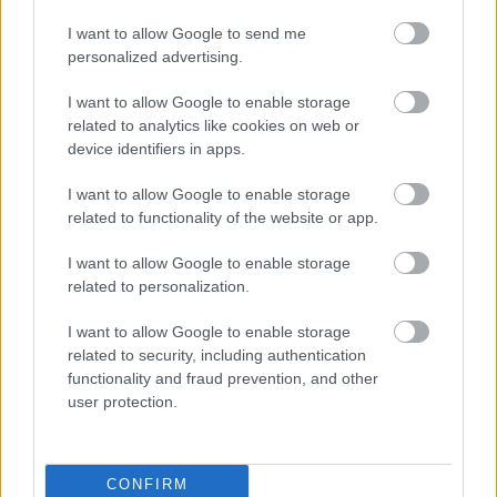
considera una dosis adictiva. Por lo tanto, si bebe
I want to allow Google to send me
personalized advertising.
una o dos tazas al día, está a salvo.
I want to allow Google to enable storage
related to analytics like cookies on web or
¿Interesante? ¡Compártelo en Facebook!
device identifiers in apps.
I want to allow Google to enable storage
¿Quiere estar al día? Síganos en
G
o
o
g
l
e
News
related to functionality of the website or app.
I want to allow Google to enable storage
RELACIONADO
related to personalization.
Temas
Adicción
Café
Cafeína
Minerales
I want to allow Google to enable storage
related to security, including authentication
Categorías médicas
Cafeína
Cardiología
functionality and fraud prevention, and other
user protection.
No aplicable
Psiquiatría
Sistema nervioso central
Trastornos mentales y del comportamiento
CONFIRM