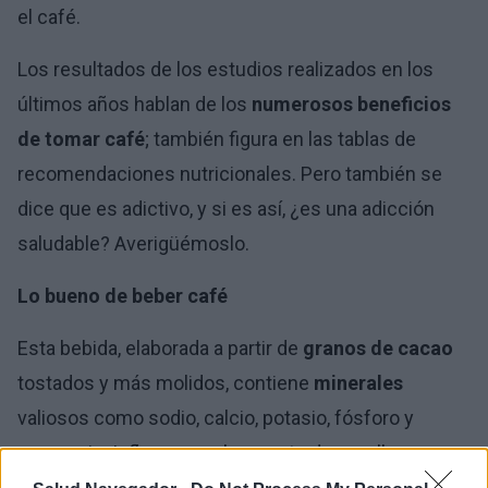
el café.
Los resultados de los estudios realizados en los
últimos años hablan de los
numerosos beneficios
de tomar café
; también figura en las tablas de
recomendaciones nutricionales. Pero también se
dice que es adictivo, y si es así, ¿es una adicción
saludable? Averigüémoslo.
Lo bueno de beber café
Esta bebida, elaborada a partir de
granos de cacao
tostados y más molidos, contiene
minerales
valiosos como sodio, calcio, potasio, fósforo y
magnesio. Influyen en el correcto desarrollo y
funcionamiento de nuestros organismos. Su