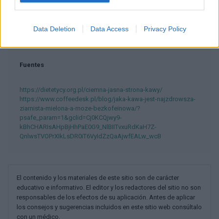
Mira también en la lengua
english
français
deutsch
polskim
Data Deletion
Data Access
Privacy Policy
Fuentes
https://dietetycy.org.pl/ciemna-jasna-strona-kawy/
https://www.coffeedesk.pl/blog/jaka-kawa-jest-najzdrowsza-
ziarnista-mielona-a-moze-bezkofeinowa/?
psafe_param=1&gclid=Cj0KCQjwy9-
kBhCHARIsAHpBjHhPaE0G9_NlBIITvxuRdKaH7Z-
QnlwsTVOPrXIkLsDR0iT6VyIdZzQaAjwfEALw_wcB
El contenido y los materiales de este sitio son de carácter
educativo e informativo. El editor y los redactores del sitio no son
responsables de los efectos de su aplicación. Antes de aplicar
los consejos y sugerencias incluidos en este sitio web consúltalo
con un médico.