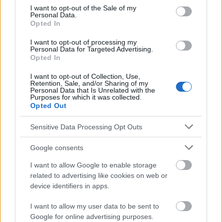
consent section.
Un exceso de cafeína en el café puede perturbar el
I want to opt-out of the Sale of my
Personal Data.
sueño, provocar
palpitaciones
e interferir en la
Opted In
absorción del hierro (por eso es bueno beberlo a
I want to opt-out of processing my
Personal Data for Targeted Advertising.
intervalos de una hora después de las comidas).
Opted In
I want to opt-out of Collection, Use,
El café también contiene
oxalatos
, que pueden
Retention, Sale, and/or Sharing of my
Personal Data that Is Unrelated with the
afectar a la disponibilidad de calcio en el organismo,
Purposes for which it was collected.
Opted Out
pero este efecto puede contrarrestarse comiendo o
bebiendo más productos con calcio (por ejemplo,
Sensitive Data Processing Opt Outs
añadiendo leche al café).
Google consents
¿Y el café es adictivo?
I want to allow Google to enable storage
related to advertising like cookies on web or
device identifiers in apps.
La
cafeína
, un estimulante natural que se encuentra
en muchas plantas, es la responsable de la adicción.
I want to allow my user data to be sent to
Google for online advertising purposes.
Sin embargo, sólo 600-750 mg de cafeína se