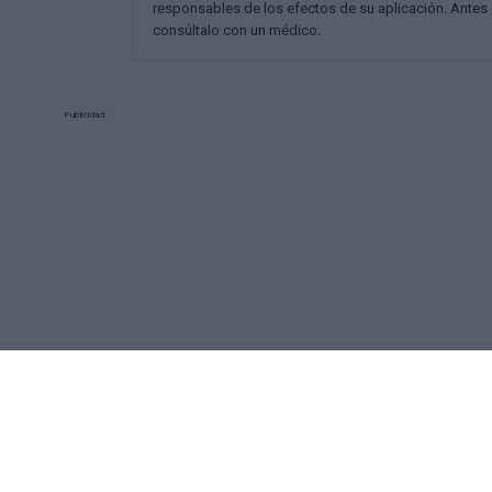
responsables de los efectos de su aplicación. Antes 
consúltalo con un médico.
Publicidad: