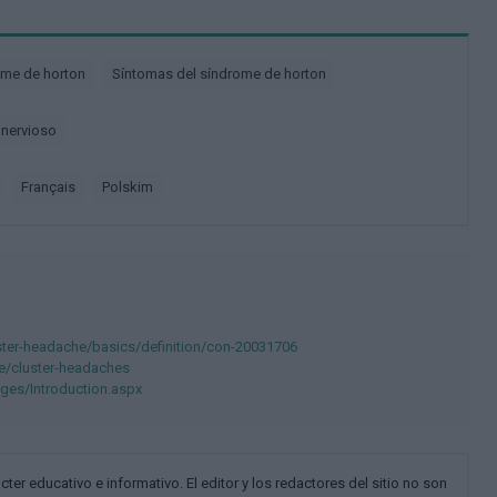
ome de horton
Síntomas del síndrome de horton
 nervioso
français
polskim
ster-headache/basics/definition/con-20031706
/cluster-headaches
ges/Introduction.aspx
cter educativo e informativo. El editor y los redactores del sitio no son