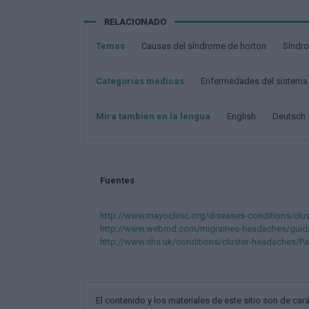
RELACIONADO
Temas
Causas del síndrome de horton
Síndr
Categorías médicas
Enfermedades del sistema
Mira también en la lengua
english
deutsch
Fuentes
http://www.mayoclinic.org/diseases-conditions/clu
http://www.webmd.com/migraines-headaches/guide
http://www.nhs.uk/conditions/cluster-headaches/Pa
El contenido y los materiales de este sitio son de cará