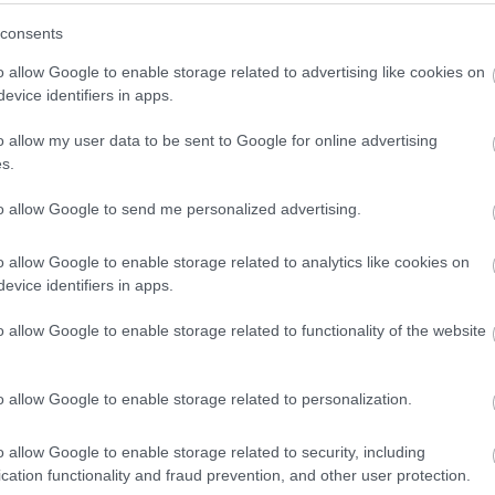
consents
o allow Google to enable storage related to advertising like cookies on
evice identifiers in apps.
o allow my user data to be sent to Google for online advertising
s.
to allow Google to send me personalized advertising.
o allow Google to enable storage related to analytics like cookies on
evice identifiers in apps.
fermedad Síndrome de Horton
o allow Google to enable storage related to functionality of the website
el síndrome de HORTODCI
. Se sigue investigando y
o allow Google to enable storage related to personalization.
 qué factor es responsable de su desarrollo. El
difícil por los síntomas que aparecen en el paciente.
o allow Google to enable storage related to security, including
cation functionality and fraud prevention, and other user protection.
de Horton son: - dolor de cabeza unilateral - dolor de