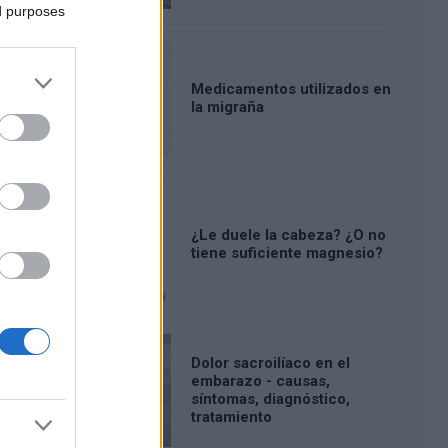
ed purposes
Medicamentos utilizados en
la migraña
¿Le duele la cabeza? ¿O no
tiene suficiente magnesio?
Dolor sacroilíaco en el
embarazo - causas,
síntomas, diagnóstico,
tratamiento