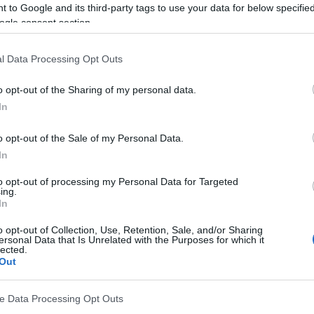
 to Google and its third-party tags to use your data for below specifi
ogle consent section.
enomina a veces cefalea en racimos o cefalea
dolores de cabeza más graves y, como han
l Data Processing Opt Outs
cas, puede dar lugar a comportamientos muy
o opt-out of the Sharing of my personal data.
es. Entre ellos, los más comunes son los ataques de
In
ra la pared o los intentos de suicidio.
o opt-out of the Sale of my Personal Data.
In
es más frecuente en el sexo masculino. Sin
to opt-out of processing my Personal Data for Targeted
 dé en mujeres o niños pequeños. Se clasifica
ing.
In
ue no está causado por ninguna enfermedad
o opt-out of Collection, Use, Retention, Sale, and/or Sharing
a averiguar las causas del síndrome de Horton.
ersonal Data that Is Unrelated with the Purposes for which it
lected.
o, aunque se sabe que el consumo de alcohol puede
Out
enso. Las investigaciones también apuntan a
ve Data Processing Opt Outs
ón.