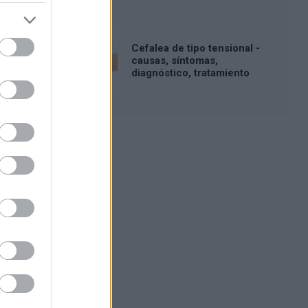
Cefalea de tipo tensional -
causas, síntomas,
diagnóstico, tratamiento
Publicidad: