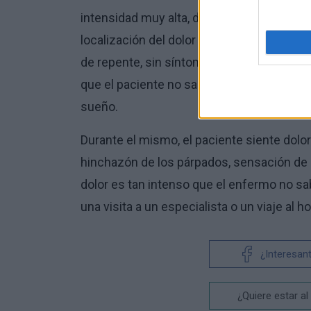
intensidad muy alta, descrito como ardient
localización del dolor en la zona frontal,
de repente, sin síntomas premonitorios; d
que el paciente no sabe qué hacer - el a
sueño.
Durante el mismo, el paciente siente dolo
hinchazón de los párpados, sensación de 
dolor es tan intenso que el enfermo no 
una visita a un especialista o un viaje al ho
¿Interesan
¿Quiere estar al