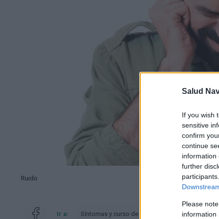
Salud Na
If you wish 
sensitive in
confirm you
continue se
information 
further disc
participants
Ruido
Downstream 
Please note
Ir a:
Síntomas y curso de la enfermedad
information 