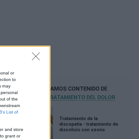
sonal or
ection to
ou may
RECOMENDAMOS CONTENIDO DE
 personal
CATEGORÍA
TRATAMIENTO DEL DOLOR
out of the
 downstream
B’s List of
Tratamiento de la
discopatía - tratamiento de
er and store
discolisis con ozono
to grant or