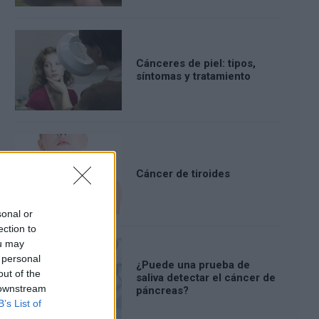
Cánceres de piel: tipos,
síntomas y tratamiento
Cáncer de tiroides
sonal or
ection to
ou may
 personal
¿Puede una prueba de
out of the
saliva detectar el cáncer de
 downstream
páncreas?
B’s List of