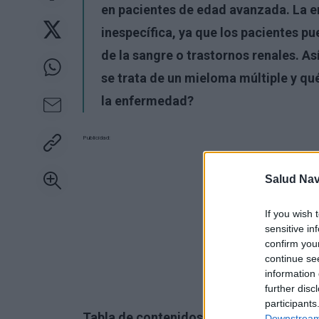
en pacientes de edad avanzada. La 
inespecífica, ya que los pacientes pu
de la sangre o trastornos renales
. A
se trata de un mieloma múltiple y qu
la enfermedad?
Publicidad:
Salud Na
If you wish 
sensitive in
confirm you
continue se
information 
further disc
participants
Tabla de contenidos:
Downstream 