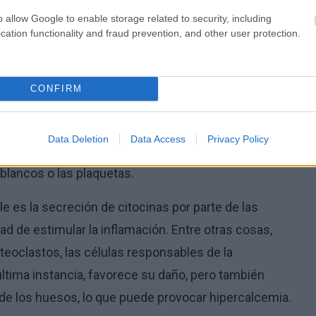
inas pueden depositarse en los riñones, lo que
o allow Google to enable storage related to security, including
presencia de inmunoglobulinas en la sangre la hace
cation functionality and fraud prevention, and other user protection.
aparición de trastornos de coagulación en los
CONFIRM
argo, no sólo la sobreproducción de anticuerpos en el
 problema es la proliferación excesiva de células
Data Deletion
Data Access
Privacy Policy
ndo de la médula ósea a otros elementos morfóticos
blancos o las plaquetas.
le es la secreción de citocinas por parte de las
ad de estimular la inflamación. Entre otras cosas,
eoclastos, las células responsables de la
ltima instancia, favorece su daño, pero también
 de los huesos, lo que puede provocar hipercalcemia.