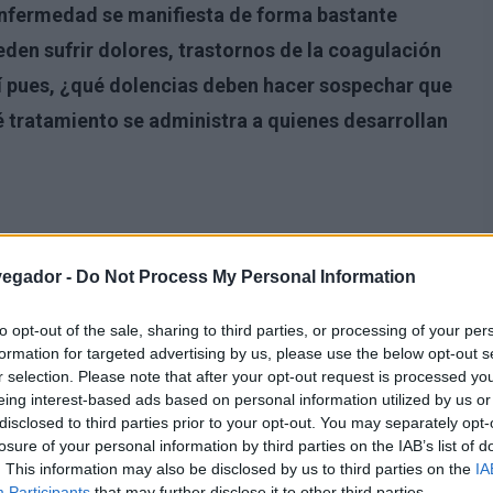
enfermedad se manifiesta de forma bastante
eden sufrir
dolores, trastornos de la coagulación
sí pues, ¿qué dolencias deben hacer sospechar que
é tratamiento se administra a quienes desarrollan
vegador -
Do Not Process My Personal Information
to opt-out of the sale, sharing to third parties, or processing of your per
formation for targeted advertising by us, please use the below opt-out s
r selection. Please note that after your opt-out request is processed y
eing interest-based ads based on personal information utilized by us or
disclosed to third parties prior to your opt-out. You may separately opt-
losure of your personal information by third parties on the IAB’s list of
. This information may also be disclosed by us to third parties on the
IA
Participants
that may further disclose it to other third parties.