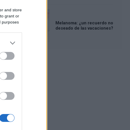
er and store
to grant or
ed purposes
Melanoma: ¿un recuerdo no
deseado de las vacaciones?
Publicidad: