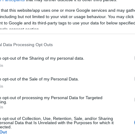
 that this website/app uses one or more Google services and may gath
including but not limited to your visit or usage behaviour. You may click 
 to Google and its third-party tags to use your data for below specifi
ogle consent section.
l Data Processing Opt Outs
o opt-out of the Sharing of my personal data.
In
ado como trastorno del sistema hematopoyético.
o opt-out of the Sale of my Personal Data.
ños, pero también se dan incidencias a edades
In
ple se desarrolla con más frecuencia en hombres que
to opt-out of processing my Personal Data for Targeted
ing.
 se da con más frecuencia en personas de raza
In
o opt-out of Collection, Use, Retention, Sale, and/or Sharing
ersonal Data that Is Unrelated with the Purposes for which it
lected.
genia
Out