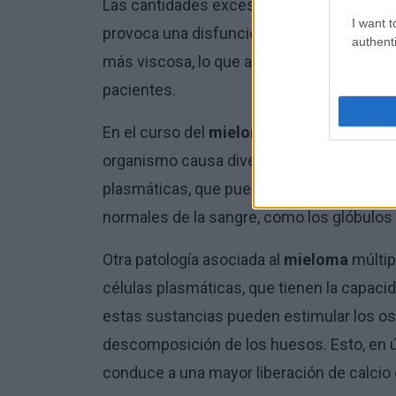
Las cantidades excesivas de inmunoglobul
I want t
provoca una disfunción renal. Además, la 
authenti
más viscosa, lo que a su vez favorece la 
pacientes.
En el curso del
mieloma
múltiple, sin emb
organismo causa diversos problemas. Otro
plasmáticas, que pueden acabar desplaza
normales de la sangre, como los glóbulos 
Otra patología asociada al
mieloma
múltip
células plasmáticas, que tienen la capacid
estas sustancias pueden estimular los ost
descomposición de los huesos. Esto, en ú
conduce a una mayor liberación de calcio