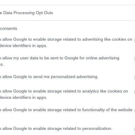
alizados, aún no ha sido posible establecer de forma
ve Data Processing Opt Outs
. Sin embargo, se conocen los procesos que tienen
consents
eneral, la entidad se asocia a una proliferación
o allow Google to enable storage related to advertising like cookies on
tos B transformados.
evice identifiers in apps.
 transforman en plasmocitos bajo la influencia de
o allow my user data to be sent to Google for online advertising
ntrantes (por ejemplo, bacterianos o víricos). En
s.
 células plasmáticas comienzan a producir
to allow Google to send me personalized advertising.
 del
mieloma
múltiple: en este caso, las células
o allow Google to enable storage related to analytics like cookies on
 de inmunoglobulina. Estos anticuerpos son
evice identifiers in apps.
lonales. El proceso de su formación es claramente
o allow Google to enable storage related to functionality of the website
os síntomas del mieloma múltiple se deben a la
o allow Google to enable storage related to personalization.