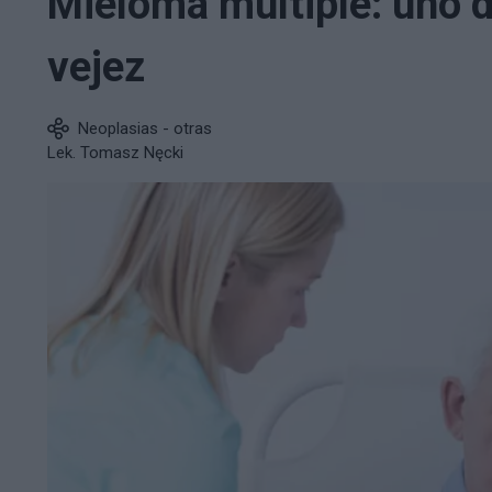
Mieloma múltiple: uno d
vejez
Neoplasias - otras
Lek. Tomasz Nęcki