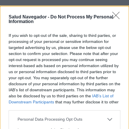
Salud Navegador -
Do Not Process My Personal
Information
¿Interesante? ¡Compártelo en Facebook!
If you wish to opt-out of the sale, sharing to third parties, or
processing of your personal or sensitive information for
targeted advertising by us, please use the below opt-out
¿Quiere estar al día? Síganos en
G
o
o
g
l
e
News
section to confirm your selection. Please note that after your
opt-out request is processed you may continue seeing
RELACIONADO
interest-based ads based on personal information utilized by
us or personal information disclosed to third parties prior to
Temas
Cámara lenta
Extremidad-tremor
your opt-out. You may separately opt-out of the further
disclosure of your personal information by third parties on the
Neurodegeneración
Parkinson's disease
IAB’s list of downstream participants. This information may
Receptores de dopamina
also be disclosed by us to third parties on the
IAB’s List of
Downstream Participants
that may further disclose it to other
third parties.
Mira también en la lengua
english
français
Please note that this website/app uses one or more Google
deutsch
polskim
Personal Data Processing Opt Outs
services and may gather and store information including but