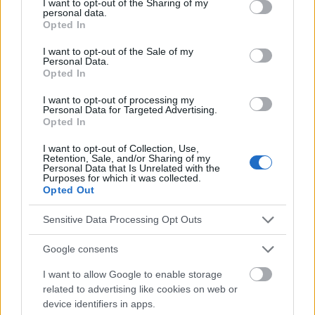
not limited to your visit or usage behaviour. You may click to
I want to opt-out of the Sharing of my
personal data.
grant or deny consent to Google and its third-party tags to
Opted In
use your data for below specified purposes in below Google
Fuentes
consent section.
I want to opt-out of the Sale of my
Personal Data.
[1]. J. Sienkiewicz: Guía para personas con enfermedad de
Opted In
Parkinson. Varsovia 2007 [2]. A. Zajkowska: La enfermedad de
Parkinson. En: 'Neurology after diploma' 2017, nº 6.
I want to opt-out of processing my
Personal Data for Targeted Advertising.
http://www.parkinsonfundacja.pl/datastore/download/poradni
Opted In
kdlaosobzchp2007.pdf
I want to opt-out of Collection, Use,
Retention, Sale, and/or Sharing of my
Personal Data that Is Unrelated with the
Purposes for which it was collected.
El contenido y los materiales de este sitio son de carácter
Opted Out
educativo e informativo. El editor y los redactores del sitio no son
responsables de los efectos de su aplicación. Antes de aplicar
Sensitive Data Processing Opt Outs
los consejos y sugerencias incluidos en este sitio web consúltalo
con un médico.
Google consents
I want to allow Google to enable storage
Publicidad:
related to advertising like cookies on web or
device identifiers in apps.