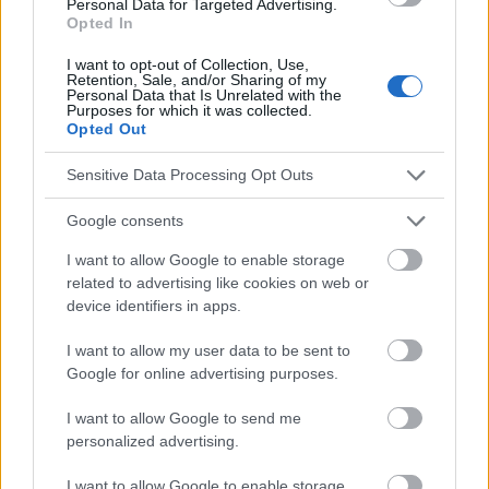
obcasy/7,100961,26875626,endometrioza-przerasta-lekarzy-
Personal Data for Targeted Advertising.
Opted In
zabiegi-to-mount-everest-chirurgii.html?disableRedirects=true
https://www.kliniki.pl/leczenie-i-operacje-endometriozy/
I want to opt-out of Collection, Use,
https://www.rp.pl/zdrowie/art38644081-nie-bedzie-refundacji-
Retention, Sale, and/or Sharing of my
szybkich-testow-wykrywajacych-endometrioze
Personal Data that Is Unrelated with the
Purposes for which it was collected.
Opted Out
Sensitive Data Processing Opt Outs
El contenido y los materiales de este sitio son de carácter
educativo e informativo. El editor y los redactores del sitio no son
Google consents
responsables de los efectos de su aplicación. Antes de aplicar
los consejos y sugerencias incluidos en este sitio web consúltalo
I want to allow Google to enable storage
con un médico.
related to advertising like cookies on web or
device identifiers in apps.
Publicidad:
I want to allow my user data to be sent to
Google for online advertising purposes.
I want to allow Google to send me
personalized advertising.
I want to allow Google to enable storage