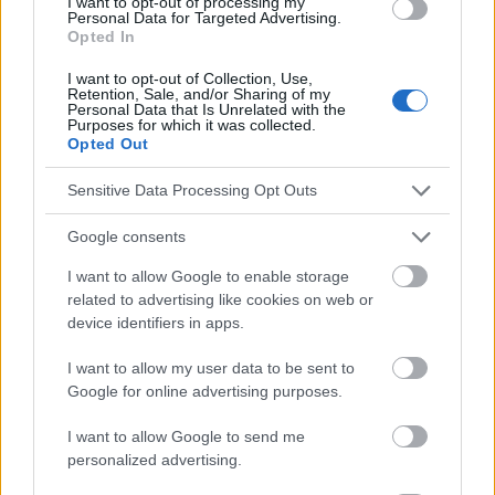
I want to opt-out of processing my
24.
Personal Data for Targeted Advertising.
Opted In
I want to opt-out of Collection, Use,
Retention, Sale, and/or Sharing of my
Personal Data that Is Unrelated with the
El contenido y los materiales de este sitio son de carácter
Purposes for which it was collected.
educativo e informativo. El editor y los redactores del sitio no son
Opted Out
responsables de los efectos de su aplicación. Antes de aplicar
los consejos y sugerencias incluidos en este sitio web consúltalo
Sensitive Data Processing Opt Outs
con un médico.
Google consents
Publicidad:
I want to allow Google to enable storage
related to advertising like cookies on web or
device identifiers in apps.
I want to allow my user data to be sent to
Google for online advertising purposes.
I want to allow Google to send me
personalized advertising.