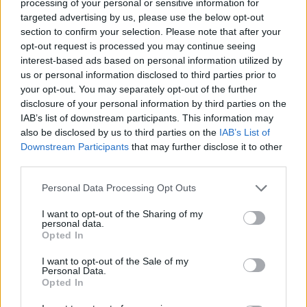
¿Interesante? ¡Compártelo en Facebook!
processing of your personal or sensitive information for
targeted advertising by us, please use the below opt-out
section to confirm your selection. Please note that after your
¿Quiere estar al día? Síganos en
G
o
o
g
l
e
News
opt-out request is processed you may continue seeing
interest-based ads based on personal information utilized by
us or personal information disclosed to third parties prior to
RELACIONADO
your opt-out. You may separately opt-out of the further
disclosure of your personal information by third parties on the
Temas
Cáncer
Cavidad oral
Prevención
IAB’s list of downstream participants. This information may
also be disclosed by us to third parties on the
IAB’s List of
Mira también en la lengua
english
français
Downstream Participants
that may further disclose it to other
third parties.
deutsch
polskim
Please note that this website/app uses one or more Google
Personal Data Processing Opt Outs
services and may gather and store information including but
not limited to your visit or usage behaviour. You may click to
I want to opt-out of the Sharing of my
personal data.
Fuentes
grant or deny consent to Google and its third-party tags to
Opted In
use your data for below specified purposes in below Google
Jankowska M., Starzyńska A., Neoplasias malignas de la
consent section.
I want to opt-out of the Sale of my
cavidad oral - características, diagnóstico, procedimientos,
Personal Data.
Forum Medycyny Rodzinnej 2016, 10 (3), pp. 254-262. Walter A.,
Opted In
Starzyńska A, Diagnóstico de las afecciones precancerosas de
la mucosa oral, Forum Medycyny Rodzinnej 2016, 10 (1), pp. 19-